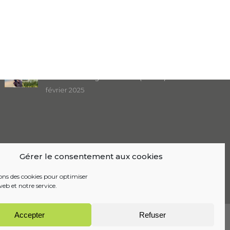
Dernière actualité
Focus sur : Le bilan à mi-parcours du Plan
Climat Air Énergie Territorial (PCAET)
février 2025
Gérer le consentement aux cookies
sons des cookies pour optimiser
web et notre service.
Accepter
Refuser
Mentions Légales