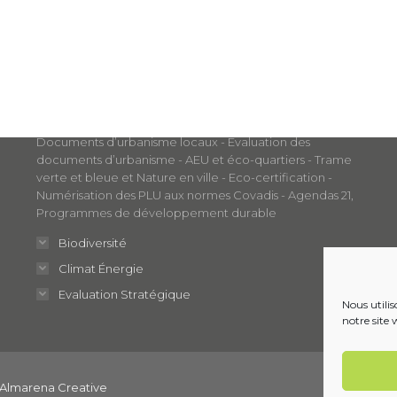
Nos métiers
Aménagement et Développement Durable
Documents d’urbanisme locaux - Évaluation des
documents d’urbanisme - AEU et éco-quartiers - Trame
verte et bleue et Nature en ville - Eco-certification -
Numérisation des PLU aux normes Covadis - Agendas 21,
Programmes de développement durable
Biodiversité
Climat Énergie
Evaluation Stratégique
Nous utili
notre site 
Almarena Creative