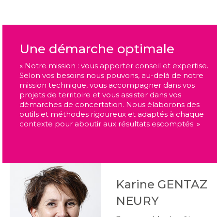
Une démarche optimale
« Notre mission : vous apporter conseil et expertise.
Selon vos besoins nous pouvons, au-delà de notre
mission technique, vous accompagner dans vos
projets de territoire et vous assister dans vos
démarches de concertation. Nous élaborons des
outils et méthodes rigoureux et adaptés à chaque
contexte pour aboutir aux résultats escomptés. »
Karine GENTAZ
NEURY