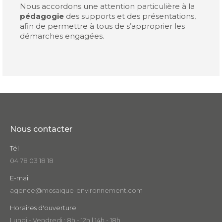
Nous accordons une attention particulière à la
pédagogie
des supports et des présentations,
afin de permettre à tous de s’approprier les
démarches engagées.
Nous contacter
Tél
04 78 03 18 18
E-mail
agence@mosaique-environnement.com
Horaires d'ouverture
Lundi - Vendredi : 8h - 12h | 14h - 18h