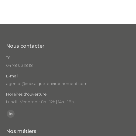
Nous contacter
Tél
04 78 03 18 18
E-mail
agence@mosaique-environnement.com
Horaires d'ouverture
Lundi - Vendredi : 8h - 12h | 14h - 18h
Trouvez nous sur :
LinkedIn
page
Nos métiers
opens