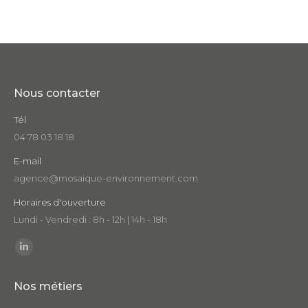
Nous contacter
Tél
04 78 03 18 18
E-mail
agence@mosaique-environnement.com
Horaires d'ouverture
Lundi - Vendredi : 8h - 12h | 14h - 18h
Trouvez nous sur :
LinkedIn
page
Nos métiers
opens