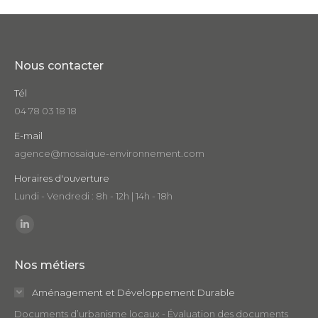
Nous contacter
Tél
04 78 03 18 18
E-mail
agence@mosaique-environnement.com
Horaires d'ouverture
Lundi - Vendredi : 8h - 12h | 14h - 18h
Trouvez nous sur :
LinkedIn
page
Nos métiers
opens
in
Aménagement et Développement Durable
new
Documents d’urbanisme locaux - Évaluation des documents