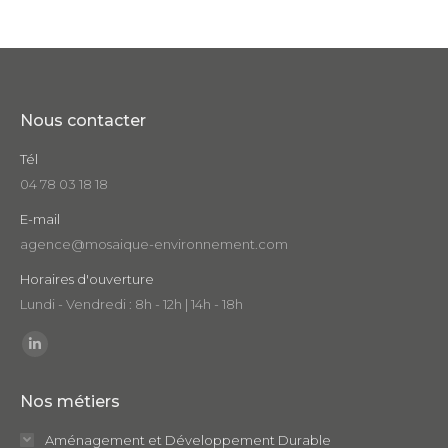
Nous contacter
Tél
04 78 03 18 18
E-mail
agence@mosaique-environnement.com
Horaires d'ouverture
Lundi - Vendredi : 8h - 12h | 14h - 18h
Trouvez nous sur :
LinkedIn
page
Nos métiers
opens
in
Aménagement et Développement Durable