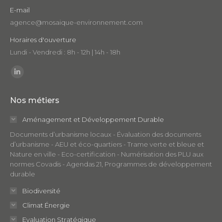
E-mail
agence@mosaique-environnement.com
Horaires d'ouverture
Lundi - Vendredi : 8h - 12h | 14h - 18h
Trouvez nous sur :
LinkedIn
page
Nos métiers
opens
in
Aménagement et Développement Durable
new
Documents d’urbanisme locaux - Évaluation des documents
window
d’urbanisme - AEU et éco-quartiers - Trame verte et bleue et
Nature en ville - Eco-certification - Numérisation des PLU aux
normes Covadis - Agendas 21, Programmes de développement
durable
Biodiversité
Climat Énergie
Evaluation Stratégique