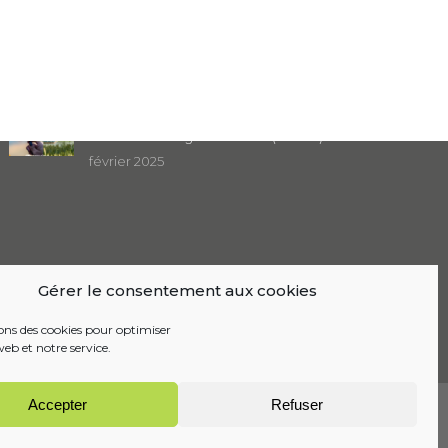
Dernière actualité
Focus sur : Le bilan à mi-parcours du Plan
Climat Air Énergie Territorial (PCAET)
février 2025
Gérer le consentement aux cookies
sons des cookies pour optimiser
web et notre service.
Accepter
Refuser
Mentions Légales