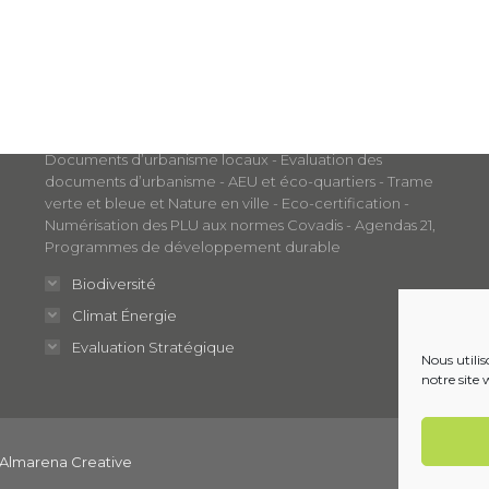
Nos métiers
Aménagement et Développement Durable
Documents d’urbanisme locaux - Évaluation des
documents d’urbanisme - AEU et éco-quartiers - Trame
verte et bleue et Nature en ville - Eco-certification -
Numérisation des PLU aux normes Covadis - Agendas 21,
Programmes de développement durable
Biodiversité
Climat Énergie
Evaluation Stratégique
Nous utili
notre site 
Almarena Creative