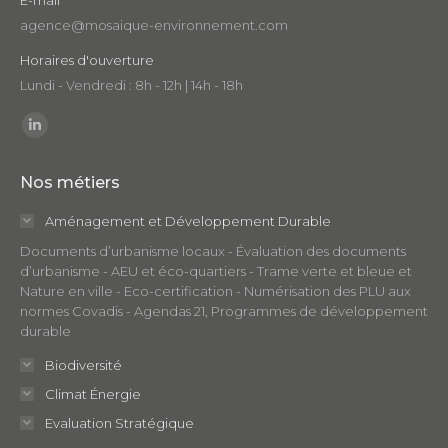
E-mail
agence@mosaique-environnement.com
Horaires d'ouverture
Lundi - Vendredi : 8h - 12h | 14h - 18h
Trouvez nous sur :
LinkedIn
page
Nos métiers
opens
in
Aménagement et Développement Durable
new
Documents d’urbanisme locaux - Évaluation des documents
window
d’urbanisme - AEU et éco-quartiers - Trame verte et bleue et
Nature en ville - Eco-certification - Numérisation des PLU aux
normes Covadis - Agendas 21, Programmes de développement
durable
Biodiversité
Climat Énergie
Evaluation Stratégique