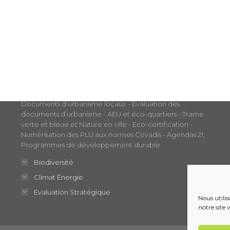
Nos métiers
Aménagement et Développement Durable
Documents d’urbanisme locaux - Évaluation des
documents d’urbanisme - AEU et éco-quartiers - Trame
verte et bleue et Nature en ville - Eco-certification -
Numérisation des PLU aux normes Covadis - Agendas 21,
Programmes de développement durable
Biodiversité
Climat Énergie
Evaluation Stratégique
Nous utili
notre site 