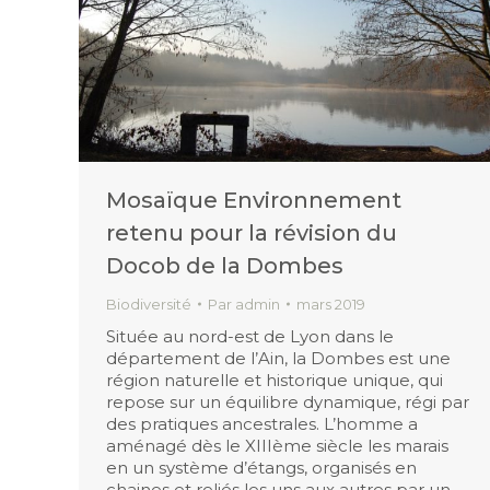
Mosaïque Environnement
retenu pour la révision du
Docob de la Dombes
Biodiversité
Par
admin
mars 2019
Située au nord-est de Lyon dans le
département de l’Ain, la Dombes est une
région naturelle et historique unique, qui
repose sur un équilibre dynamique, régi par
des pratiques ancestrales. L’homme a
aménagé dès le XIIIème siècle les marais
en un système d’étangs, organisés en
chaines et reliés les uns aux autres par un