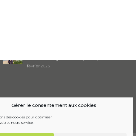
Dernière actualité
Focus sur : Le bilan à mi-parcours du Plan
Climat Air Énergie Territorial (PCAET)
février 2025
Gérer le consentement aux cookies
sons des cookies pour optimiser
web et notre service.