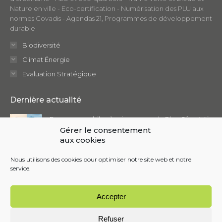
Nature en ville - Eco-certification - Numérisation des PLU aux
normes Covadis - Agendas 21, Programmes de développement
durable
Biodiversité
Climat Énergie
Evaluation Stratégique
Dernière actualité
Focus sur : Le bilan à mi-parcours du Plan Climat Air
Énergie Territorial (PCAET)
Gérer le consentement
aux cookies
février 2025
Nous utilisons des cookies pour optimiser notre site web et notre
service.
Accepter
© MOSAÏQUE ENVIRONNEMENT | Développé par
Almarena
Refuser