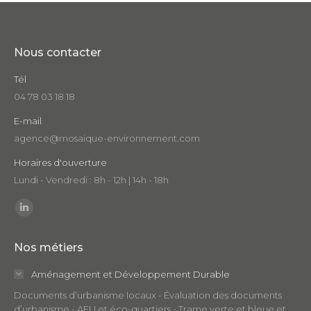
Nous contacter
Tél
04 78 03 18 18
E-mail
agence@mosaique-environnement.com
Horaires d'ouverture
Lundi - Vendredi : 8h - 12h | 14h - 18h
Trouvez nous sur :
LinkedIn
page
Nos métiers
opens
in
Aménagement et Développement Durable
new
Documents d’urbanisme locaux - Évaluation des documents
window
d’urbanisme - AEU et éco-quartiers - Trame verte et bleue et