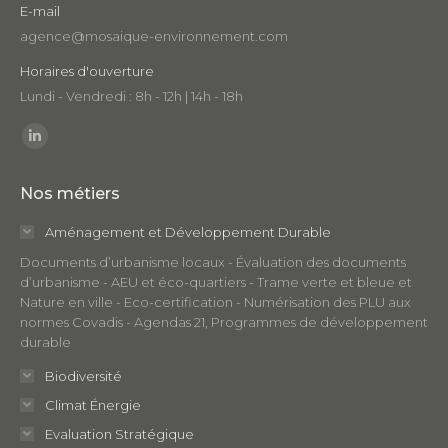
E-mail
agence@mosaique-environnement.com
Horaires d'ouverture
Lundi - Vendredi : 8h - 12h | 14h - 18h
Trouvez nous sur :
LinkedIn
page
Nos métiers
opens
in
Aménagement et Développement Durable
new
Documents d’urbanisme locaux - Évaluation des documents
window
d’urbanisme - AEU et éco-quartiers - Trame verte et bleue et
Nature en ville - Eco-certification - Numérisation des PLU aux
normes Covadis - Agendas 21, Programmes de développement
durable
Biodiversité
Climat Énergie
Evaluation Stratégique