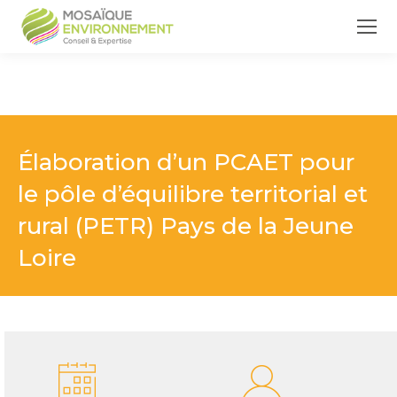
Élaboration d’un PCAET pour
le pôle d’équilibre territorial et
rural (PETR) Pays de la Jeune
Loire