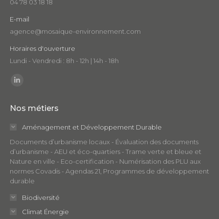
04 78 03 18 18
E-mail
agence@mosaique-environnement.com
Horaires d'ouverture
Lundi - Vendredi : 8h - 12h | 14h - 18h
Trouvez nous sur :
LinkedIn
page
Nos métiers
opens
in
Aménagement et Développement Durable
new
Documents d’urbanisme locaux - Évaluation des documents
window
d’urbanisme - AEU et éco-quartiers - Trame verte et bleue et
Nature en ville - Eco-certification - Numérisation des PLU aux
normes Covadis - Agendas 21, Programmes de développement
durable
Biodiversité
Climat Énergie