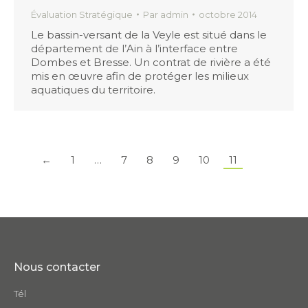
Évaluation Stratégique
Par
admin
octobre 2014
Le bassin-versant de la Veyle est situé dans le
département de l’Ain à l’interface entre
Dombes et Bresse. Un contrat de rivière a été
mis en œuvre afin de protéger les milieux
aquatiques du territoire.
←
1
…
7
8
9
10
11
Nous contacter
Tél