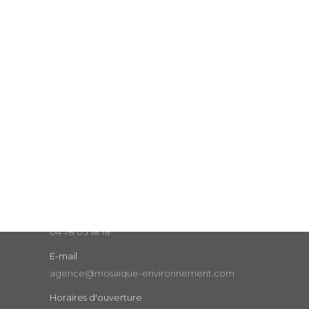
Nous contacter
Tél
04 78 03 18 18
E-mail
agence@mosaique-environnement.com
Horaires d'ouverture