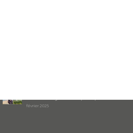
Dernière actualité
Focus sur : Le bilan à mi-parcours du Plan
Climat Air Énergie Territorial (PCAET)
février 2025