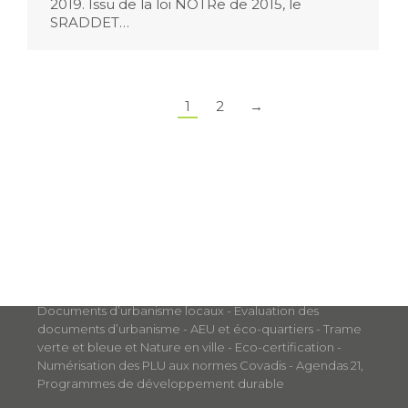
2019. Issu de la loi NOTRe de 2015, le
SRADDET…
1
2
→
Nos métiers
Aménagement et Développement Durable
Documents d’urbanisme locaux - Évaluation des
documents d’urbanisme - AEU et éco-quartiers - Trame
verte et bleue et Nature en ville - Eco-certification -
Numérisation des PLU aux normes Covadis - Agendas 21,
Programmes de développement durable