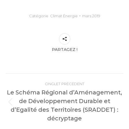
Catégorie
Climat Énergie
mars 2019
PARTAGEZ !
Navigation
de
ONGLET PRÉCÉDENT
Le Schéma Régional d’Aménagement,
commentaire
de Développement Durable et
Onglet
d’Egalité des Territoires (SRADDET) :
précédent
décryptage