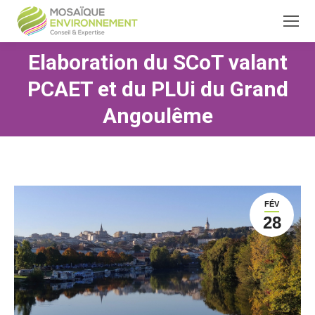
Elaboration du SCoT valant
PCAET et du PLUi du Grand
Vous êtes ici :
Angoulême
FÉV
28