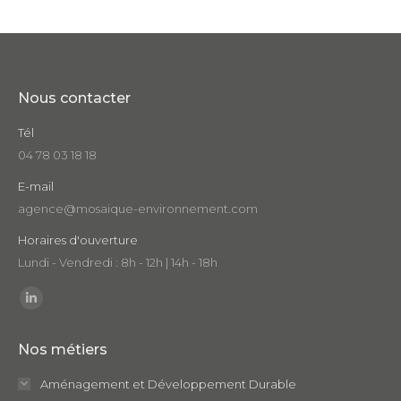
Nous contacter
Tél
04 78 03 18 18
E-mail
agence@mosaique-environnement.com
Horaires d'ouverture
Lundi - Vendredi : 8h - 12h | 14h - 18h
Trouvez nous sur :
LinkedIn
page
Nos métiers
opens
in
Aménagement et Développement Durable