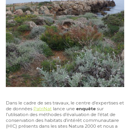
Dans le cadre de ses travaux, le centre d’expertises et
de données
PatriNat
lance une
enquête
sur
l’utilisation des méthodes d’évaluation de l’état de
conservation des habitats d’intérêt communautaire
(HIC) présents dans les sites Natura 2000 et nous a