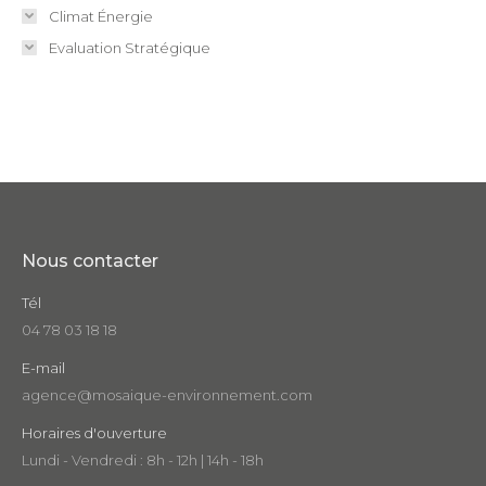
Climat Énergie
Evaluation Stratégique
Nous contacter
Tél
04 78 03 18 18
E-mail
agence@mosaique-environnement.com
Horaires d'ouverture
Lundi - Vendredi : 8h - 12h | 14h - 18h