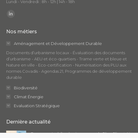
Lundi - Vendredi : 8h - 12h | 14h - 18h
Trouvez nous sur :
LinkedIn
page
Nos métiers
opens
in
Aménagement et Développement Durable
new
Documents d’urbanisme locaux - Évaluation des documents
window
d’urbanisme - AEU et éco-quartiers - Trame verte et bleue et
Nature en ville - Eco-certification - Numérisation des PLU aux
normes Covadis - Agendas 21, Programmes de développement
durable
Biodiversité
Climat Énergie
Evaluation Stratégique
Dernière actualité
Focus sur : Le bilan à mi-parcours du Plan Climat Air