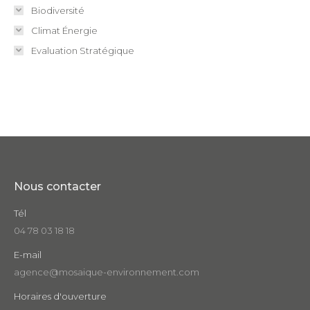
Biodiversité
Climat Énergie
Evaluation Stratégique
Nous contacter
Tél
04 78 03 18 18
E-mail
agence@mosaique-environnement.com
Horaires d'ouverture