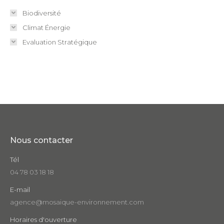
Biodiversité
Climat Énergie
Evaluation Stratégique
Nous contacter
Tél
04 78 03 18 18
E-mail
agence@mosaique-environnement.com
Horaires d'ouverture