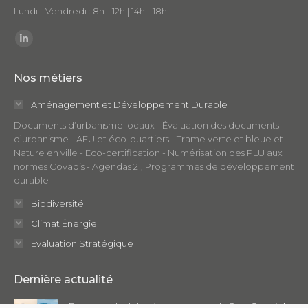
Lundi - Vendredi : 8h - 12h | 14h - 18h
Trouvez nous sur :
LinkedIn
page
Nos métiers
opens
in
Aménagement et Développement Durable
new
Documents d’urbanisme locaux - Évaluation des documents
window
d’urbanisme - AEU et éco-quartiers - Trame verte et bleue et
Nature en ville - Eco-certification - Numérisation des PLU aux
normes Covadis - Agendas 21, Programmes de développement
durable
Biodiversité
Climat Énergie
Evaluation Stratégique
Dernière actualité
Focus sur : Le bilan à mi-parcours du Plan Climat Air