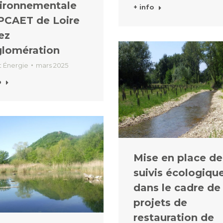
ironnementale
+ info
PCAET de Loire
ez
lomération
t Énergie
mars 2025
o
Mise en place de
suivis écologiqu
dans le cadre de
projets de
restauration de