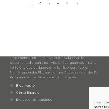
1
2
3
4
5
→
Nos métiers
Aménagement et Développement Durable
Documents d’urbanisme locaux - Évaluation des
documents d’urbanisme - AEU et éco-quartiers - Trame
verte et bleue et Nature en ville - Eco-certification -
Numérisation des PLU aux normes Covadis - Agendas 21,
Programmes de développement durable
Biodiversité
Climat Énergie
Evaluation Stratégique
Nous utili
notre site 