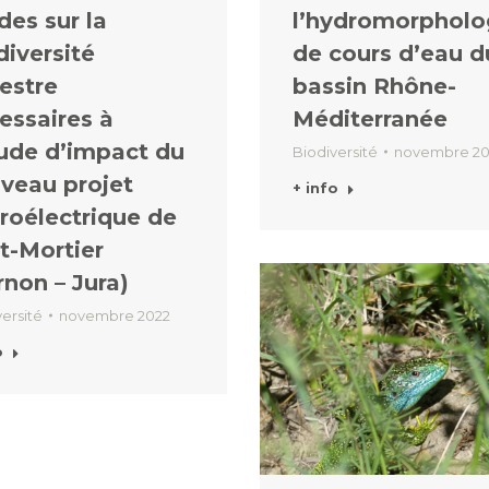
des sur la
l’hydromorpholo
diversité
de cours d’eau d
restre
bassin Rhône-
essaires à
Méditerranée
tude d’impact du
Biodiversité
novembre 2
veau projet
+ info
roélectrique de
t-Mortier
rnon – Jura)
ersité
novembre 2022
o