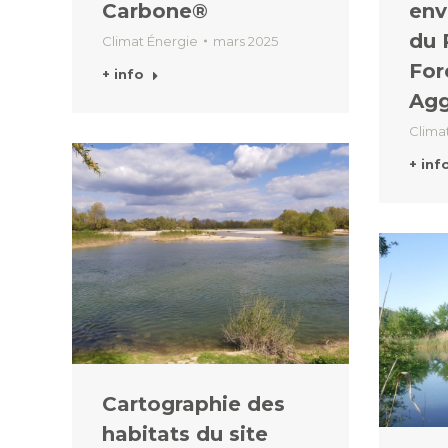
Carbone®
env
du 
Climat Énergie
mars 2025
For
+ info
Agg
Clima
+ inf
Cartographie des
habitats du site