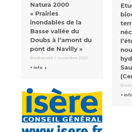
Natura 2000
Etu
« Prairies
bio
inondables de la
ter
Basse vallée du
néc
Doubs à l’amont du
l’é
pont de Navilly »
nou
hyd
Biodiversité
novembre 2023
Sau
+ info
(Ce
Biodiv
+ inf