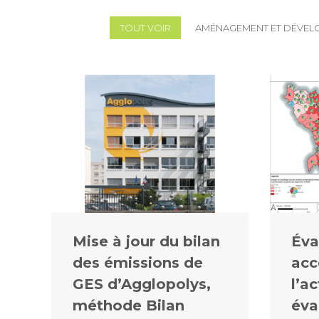
TOUT VOIR
AMÉNAGEMENT ET DÉVEL
Mise à jour du bilan
Éva
des émissions de
ac
GES d’Agglopolys,
l’a
méthode Bilan
éva