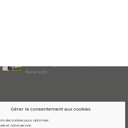
Dernière actualité
Focus sur : Le bilan à mi-parcours du Plan
Climat Air Énergie Territorial (PCAET)
février 2025
Gérer le consentement aux cookies
sons des cookies pour optimiser
web et notre service.