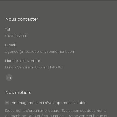
Nous contacter
Tél
04 78 03 18 18
E-mail
agence@mosaique-environnement.com
Horaires d'ouverture
Lundi - Vendredi : 8h - 12h | 14h - 18h
Trouvez nous sur :
LinkedIn
page
Nos métiers
opens
in
Aménagement et Développement Durable
new
Documents d’urbanisme locaux - Évaluation des documents
window
d’urbanisme - AEU et éco-quartiers - Trame verte et bleue et