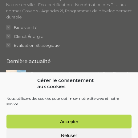
Nature en ville - Eco-certification - Numérisation des PLU aux
normes Covadis - Agendas 21, Programmes de développement
durable
Biodiversité
Climat Énergie
Evaluation Stratégique
Dernière actualité
Focus sur : Le bilan à mi-parcours du Plan Climat Air
Énergie Territorial (PCAET)
Gérer le consentement
aux cookies
février 2025
Nous utilisons des cookies pour optimiser notre site web et notre
service.
Accepter
© MOSAÏQUE ENVIRONNEMENT | Développé par
Almarena
Refuser